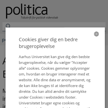
Cookies giver dig en bedre
politica
brugeroplevelse
ENGLISH
DANISH
Aarhus Universitet kan give dig den bedste
Anne Skorkjær
brugeroplevelse, når du vælger ”Accepter
alle” cookies. Cookies gemmer oplysninger
Binderkrantz
om, hvordan en bruger interagerer med et
website. Alle dine data er anonymiseret, og
de kan ikke bruges til at identificere dig
Magtens midler. Danske
direkte. Du kan altid ændre dit samtykke
under Cookies i webstedets footer.
interesseorganisationer og deres
Universitetet bruger egne cookies og
indflydelsesstrategier