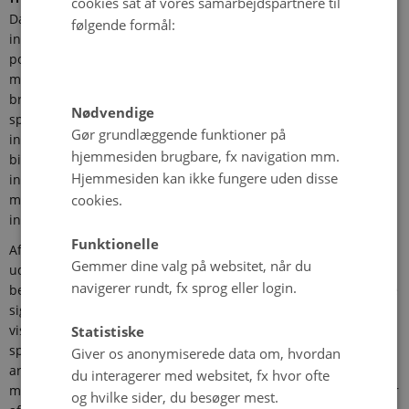
cookies sat af vores samarbejdspartnere til
Danske interesseorganisationer anvender et bredt arsenal af
følgende formål:
indflydelsesstrategier. De henvender sig til embedsmænd og
politikere, de søger at fange mediernes opmærksomhed, og de
mobiliserer deres medlemmer i eksempelvis
brevskrivningskampagner. Baseret på en
Nødvendige
spørgeskemaundersøgelse blandt alle danske landsdækkende
Gør grundlæggende funktioner på
interesseorganisationer giver afhandlingen det første samlede
hjemmesiden brugbare, fx navigation mm.
billede af, hvilke indflydelsesstrategier danske
Hjemmesiden kan ikke fungere uden disse
interesseorganisationer benytter sig af - og dermed af de
cookies.
magtens midler, som spiller en rolle for organisationernes
indflydelse.
Funktionelle
Afhandlingen dokumenterer, at nogle interesseorganisationer
Gemmer dine valg på websitet, når du
udviser en forkærlighed for strategier rettet mod centrale
navigerer rundt, fx sprog eller login.
beslutningstagere, mens andre er mere tilbøjelige til at benytte
sig af mediekampagner og medlemsmobiliseringer. Herudover
Statistiske
viser det sig, at inddragelse i offentlige beslutningsprocesser
spiller en betydelig rolle for organisationernes politiske
Giver os anonymiserede data om, hvordan
arbejde. Afhandlingen belyser desuden sammenhængen
du interagerer med websitet, fx hvor ofte
mellem interesseorganisationers besiddelse af forskellige typer
og hvilke sider, du besøger mest.