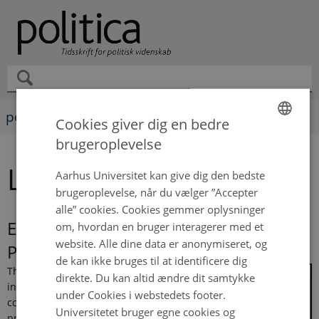
politica
Cookies giver dig en bedre
brugeroplevelse
ENGLISH
Lasse Lykke Rørbæk
DANISH
Aarhus Universitet kan give dig den bedste
brugeroplevelse, når du vælger ”Accepter
alle” cookies. Cookies gemmer oplysninger
Escalating Ethnic Conflict: From
om, hvordan en bruger interagerer med et
website. Alle dine data er anonymiseret, og
Political Exclusion to Civil War
de kan ikke bruges til at identificere dig
This dissertation
direkte. Du kan altid ændre dit samtykke
investigates how ethnic
under Cookies i webstedets footer.
conflicts escalate. It
Universitetet bruger egne cookies og
proposes a simple,