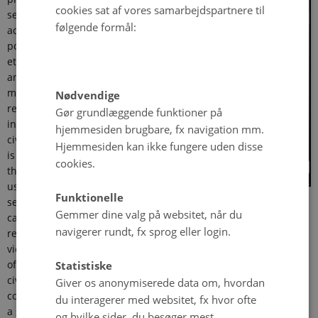
cookies sat af vores samarbejdspartnere til
sequential argument
følgende formål:
according to which
political exclusion of
ethnic groups leads to
anti-government
mobilization and violent
Nødvendige
repression, thereby
Gør grundlæggende funktioner på
increasing the risk of
hjemmesiden brugbare, fx navigation mm.
civil war. The argument
Hjemmesiden kan ikke fungere uden disse
is assessed empirically
cookies.
through four studies
using quantitative cross-
Funktionelle
sectional analyses at the country and group level as well as
Gemmer dine valg på websitet, når du
case studies examining the underlying conflict processes. The
navigerer rundt, fx sprog eller login.
results show that ethnic exclusion increases the level of state
violence in a country, which, in turn, leads to higher probability
of armed resistance. Ethno-political struggles often evolve into
Statistiske
civil war following this path, and the escalation process is not
Giver os anonymiserede data om, hvordan
conditioned on whether ethnic groups are mobilized based on
du interagerer med websitet, fx hvor ofte
a shared religion, language, race, or regional belonging. The
og hvilke sider, du besøger mest.