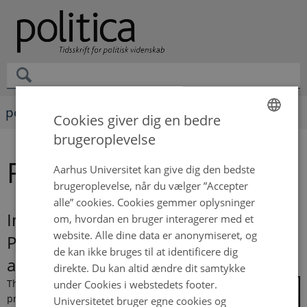
politica
Cookies giver dig en bedre
brugeroplevelse
ENGLISH
Rikke Fuglsang Olsen
DANISH
Aarhus Universitet kan give dig den bedste
brugeroplevelse, når du vælger ”Accepter
alle” cookies. Cookies gemmer oplysninger
Invisible Consequences of
om, hvordan en bruger interagerer med et
website. Alle dine data er anonymiseret, og
Punishment: Parental Imprisonment
de kan ikke bruges til at identificere dig
and Child Outcomes
direkte. Du kan altid ændre dit samtykke
This dissertation
under Cookies i webstedets footer.
provides systematic,
Universitetet bruger egne cookies og