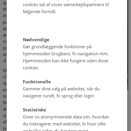
quantitative insight on
cookies sat af vores samarbejdspartnere til
the children of prisoners
følgende formål:
in Denmark. It examines
parental imprisonment
as a social phenomenon
and the long-term
Nødvendige
consequences of
Gør grundlæggende funktioner på
parental imprisonment
hjemmesiden brugbare, fx navigation mm.
on children’s life
Hjemmesiden kan ikke fungere uden disse
chances.
cookies.
Differences in children’s
criminal and educational
Funktionelle
outcomes are, to a large
Gemmer dine valg på websitet, når du
extent, attributable to
navigerer rundt, fx sprog eller login.
social background and the criminality of parents. Nonetheless,
this dissertation demonstrates that parental imprisonment has
an additional impact on certain outcomes and for particular
Statistiske
subgroups. The analyses show that parental imprisonment
Giver os anonymiserede data om, hvordan
affects the risk of being convicted of property crime and
du interagerer med websitet, fx hvor ofte
juvenile delinquency over and above parental social
og hvilke sider, du besøger mest.