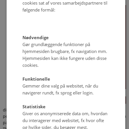
cookies sat af vores samarbejdspartnere til
følgende formål:
Nødvendige
Gør grundlæggende funktioner på
hjemmesiden brugbare, fx navigation mm.
Hjemmesiden kan ikke fungere uden disse
cookies.
Funktionelle
Gemmer dine valg på websitet, når du
navigerer rundt, fx sprog eller login.
Statistiske
dissertation, I present a new approach to understanding how
Giver os anonymiserede data om, hvordan
people form science attitudes. Specifically, that science could in
du interagerer med websitet, fx hvor ofte
part be evaluated through subjective evaluations of our lives.
og hvilke sider, du besøger mest.
The simple version of the argument for expecting this is that if