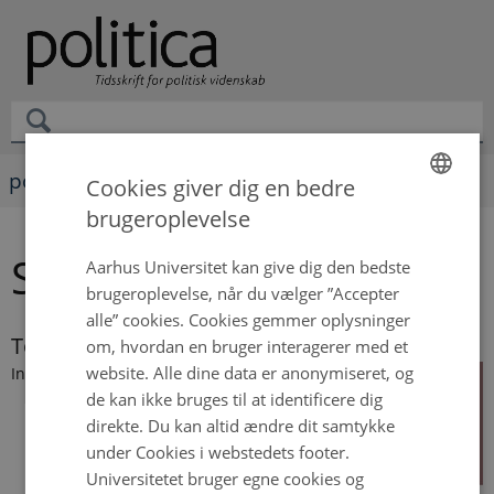
politica
Cookies giver dig en bedre
brugeroplevelse
ENGLISH
Simon Fuglsang
DANISH
Aarhus Universitet kan give dig den bedste
brugeroplevelse, når du vælger ”Accepter
alle” cookies. Cookies gemmer oplysninger
To Love Life Is to Love Science
om, hvordan en bruger interagerer med et
website. Alle dine data er anonymiseret, og
In this
de kan ikke bruges til at identificere dig
direkte. Du kan altid ændre dit samtykke
under Cookies i webstedets footer.
Universitetet bruger egne cookies og